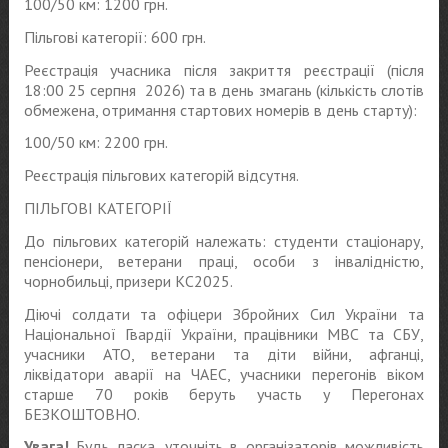
100/50 км: 1200 грн.
Пільгові категорії: 600 грн.
Реєстрація учасника після закриття реєстрації (після
18:00 25 серпня 2026) та в день змагань (кількість слотів
обмежена, отримання стартових номерів в день старту):
100/50 км: 2200 грн.
Реєстрація пільгових категорій відсутня.
ПІЛЬГОВІ КАТЕГОРІЇ
До пільгових категорій належать: студенти стаціонару,
пенсіонери, ветерани праці, особи з інвалідністю,
чорнобильці, призери КС2025.
Діючі солдати та офіцери Збройних Сил України та
Національної Гвардії України, працівники МВС та СБУ,
учасники АТО, ветерани та діти війни, афганці,
ліквідатори аварії на ЧАЕС, учасники перегонів віком
старше 70 років беруть участь у Перегонах
БЕЗКОШТОВНО.
Увага!
Будь ласка, уточніть в організаторів можливість