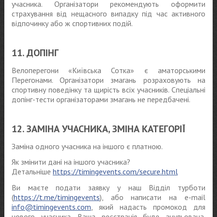
учасника. Організатори рекомендують оформити
страхування від нещасного випадку під час активного
відпочинку або ж спортивних подій.
11. ДОПІНГ
Велоперегони «Київська Сотка» є аматорськими
Перегонами. Організатори змагань розраховують на
спортивну поведінку та щирість всіх учасників. Спеціальні
допінг-тести організаторами змагань не передбачені.
12. ЗАМІНА УЧАСНИКА, ЗМІНА КАТЕГОРІЇ
Заміна одного учасника на іншого є платною.
Як змінити дані на іншого учасника?
Детальніше
https://timingevents.com/secure.html
Ви маєте подати заявку у наш Відділ турботи
(
https://t.me/timingevents
), або написати на e-mail
info@timingevents.com
, який надасть промокод для
нового учасника. Ваша реєстрація буде анульована.