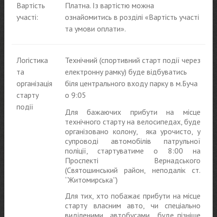
Вартість
Платна. Із вартістю можна
участі:
ознайомитись в розділі «Вартість участі
та умови оплати».
Логістика
Технічний (спортивний старт події через
та
електронну рамку) буде відбуватись
організація
біля центрального входу парку в м.Буча
старту
о 9:05
події
Для бажаючих прибути на місце
технічного старту на велосипедах, буде
організовано колону, яка урочисто, у
супроводі автомобілів патрульної
поліції, стартуватиме о 8:00 на
Проспекті Вернадського
(Святошинський район, неподалік ст.
“Житомирська”)
Для тих, хто побажає прибути на місце
старту власним авто, чи спеціально
виділеними автобусами , буде пізніше