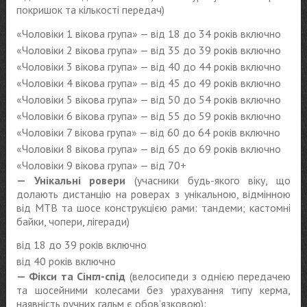
покришок та кількості передач)
«Чоловіки 1 вікова група» — від 18 до 34 років включно
«Чоловіки 2 вікова група» — від 35 до 39 років включно
«Чоловіки 3 вікова група» — від 40 до 44 років включно
«Чоловіки 4 вікова група» — від 45 до 49 років включно
«Чоловіки 5 вікова група» — від 50 до 54 років включно
«Чоловіки 6 вікова група» — від 55 до 59 років включно
«Чоловіки 7 вікова група» — від 60 до 64 років включно
«Чоловіки 8 вікова група» — від 65 до 69 років включно
«Чоловіки 9 вікова група» — від 70+
— Унікальні ровери
(учасники будь-якого віку, що
долають дистанцію на роверах з унікальною, відмінною
від MTB та шосе конструкцією рами: тандеми; кастомні
байки, чопери, лігеради)
від 18 до 39 років включно
від 40 років включно
— Фікси та Сінгл-спід
(велосипеди з однією передачею
та шосейними колесами без урахування типу керма,
наявність ручних гальм є обов’язковою):