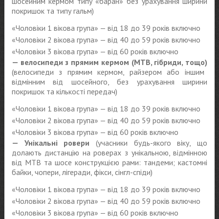
шосейним кермом типу «баран» без урахування ширини
покришок та типу гальм)
«Чоловіки 1 вікова група» — від 18 до 39 років включно
«Чоловіки 2 вікова група» — від 40 до 59 років включно
«Чоловіки 3 вікова група» — від 60 років включно
— велосипеди з прямим кермом (MTB, гібриди, тощо)
(велосипеди з прямим кермом, райзером або іншим
відмінним від шосейного, без урахування ширини
покришок та кількості передач)
«Чоловіки 1 вікова група» — від 18 до 39 років включно
«Чоловіки 2 вікова група» — від 40 до 59 років включно
«Чоловіки 3 вікова група» — від 60 років включно
— Унікальні ровери
(учасники будь-якого віку, що
долають дистанцію на роверах з унікальною, відмінною
від MTB та шосе конструкцією рами: тандеми; кастомні
байки, чопери, лігеради, фікси, сінгл-спіди)
«Чоловіки 1 вікова група» — від 18 до 39 років включно
«Чоловіки 2 вікова група» — від 40 до 59 років включно
«Чоловіки 3 вікова група» — від 60 років включно