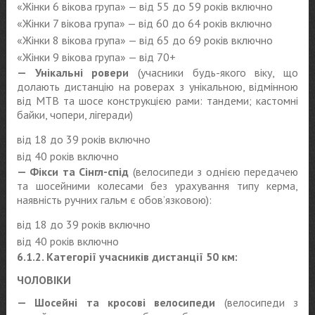
«Жінки 6 вікова група» — від 55 до 59 років включно
«Жінки 7 вікова група» — від 60 до 64 років включно
«Жінки 8 вікова група» — від 65 до 69 років включно
«Жінки 9 вікова група» — від 70+
— Унікальні ровери
(учасники будь-якого віку, що
долають дистанцію на роверах з унікальною, відмінною
від MTB та шосе конструкцією рами: тандеми; кастомні
байки, чопери, лігеради)
від 18 до 39 років включно
від 40 років включно
— Фікси та Сінгл-спід
(велосипеди з однією передачею
та шосейними колесами без урахування типу керма,
наявність ручних гальм є обов’язковою):
від 18 до 39 років включно
від 40 років включно
6.1.2. Категорії учасників дистанції 50 км:
ЧОЛОВІКИ
— Шосейні та кросові велосипеди
(велосипеди з