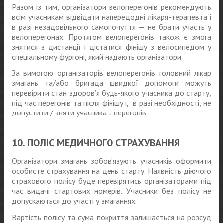
Разом із тим, організатори велоперегонів рекомендують
всім учасникам відвідати напередодні лікаря-терапевта і
в разі незадовільного самопочуття — не брати участь у
велоперегонах. Протягом велоперегонів також є змога
знятися з дистанції і дістатися фінішу з велосипедом у
спеціальному фургоні, який надають організатори.
За вимогою організаторів велоперегонів головний лікар
змагань та/або бригада швидкої допомоги можуть
перевірити стан здоров’я будь-якого учасника до старту,
під час перегонів та після фінішу і, в разі необхідності, не
допустити / зняти учасника з перегонів.
10. ПОЛІС МЕДИЧНОГО СТРАХУВАННЯ
Організатори змагань зобов’язують учасників оформити
особисте страхування на день старту. Наявність діючого
страхового полісу буде перевірятись організаторами під
час видачі стартових номерів. Учасники без полісу не
допускаються до участі у змаганнях.
Вартість полісу та сума покриття залишається на розсуд