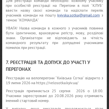
Для реєстрації команди необхідно: кожному учаснику
при особистій реєстрації на Перегони в полі “КЛУБ”
ввести назву своєї команди та надіслати перелік
учасників команди на пошту
kyivska.sotka@gmail.com
з
темою “КОМАНДА”
УВАГА! Назва команди в кожного з учасників повинна
бути ідентичною, враховуючи регістр, мову, розділові
знаки. Організатори не відповідають за чіткість
командного результату при допущенні учасниками
помилок при реєстрації.
7. РЕЄСТРАЦІЯ ТА ДОПУСК ДО УЧАСТІ У
ПЕРЕГОНАХ
Реєстрацію на велоперегони “Київська Сотка” відкрито з
19 липня 2026 на https://velosotka.kyiv.ua/
Реєстрація припиняється 25 серпня 2026 о 18:00.
Учасники зареєстровані до 20.08.2026 року отримають
іменний стартовий номер.
У випадку, якщо реєстрація продовжується після