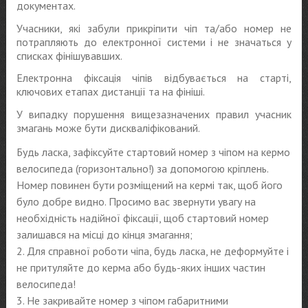
документах.
Учасники, які забули прикріпити чіп та/або номер не
потрапляють до електронної системи і не значаться у
списках фінішувавших.
Електронна фіксація чіпів відбувається на старті,
ключових етапах дистанції та на фініші.
У випадку порушення вищезазначених правил учасник
змагань може бути дискваліфікований.
Будь ласка, зафіксуйте стартовий номер з чіпом на кермо
велосипеда (горизонтально!) за допомогою кріплень.
Номер повинен бути розміщений на кермі так, щоб його
було добре видно. Просимо вас звернути увагу на
необхідність надійної фіксації, щоб стартовий номер
залишався на місці до кінця змагання;
2. Для справної роботи чіпа, будь ласка, не деформуйте і
не притуляйте до керма або будь-яких інших частин
велосипеда!
3. Не закривайте номер з чіпом габаритними