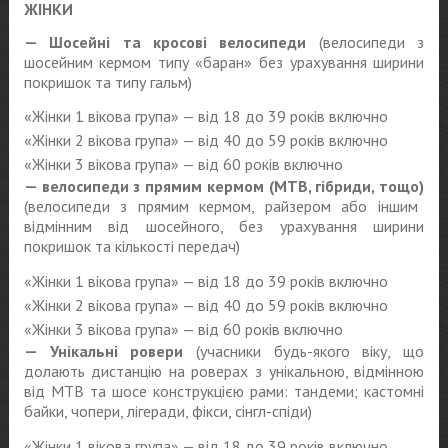
ЖІНКИ
— Шосейні та кросові велосипеди
(велосипеди з
шосейним кермом типу «баран» без урахування ширини
покришок та типу гальм)
«Жінки 1 вікова група» — від 18 до 39 років включно
«Жінки 2 вікова група» — від 40 до 59 років включно
«Жінки 3 вікова група» — від 60 років включно
— велосипеди з прямим кермом (MTB, гібриди, тощо)
(велосипеди з прямим кермом, райзером або іншим
відмінним від шосейного, без урахування ширини
покришок та кількості передач)
«Жінки 1 вікова група» — від 18 до 39 років включно
«Жінки 2 вікова група» — від 40 до 59 років включно
«Жінки 3 вікова група» — від 60 років включно
— Унікальні ровери
(учасники будь-якого віку, що
долають дистанцію на роверах з унікальною, відмінною
від MTB та шосе конструкцією рами: тандеми; кастомні
байки, чопери, лігеради, фікси, сінгл-спіди)
«Жінки 1 вікова група» — від 18 до 39 років включно