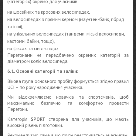
(категоріях) окремо для учасників:
на шосейних та кросових велосипедах,
на велосипедах з прямим кермом (маунтен-байк, гібрид
та інші),
на унікальних велосипедах (тандеми, міські велосипеди,
кастомні байки, тощо),
на фіксах та сінгл-спідах
Перегонами не передбачено окремих категорій за
діаметром коліс велосипеда.
6.1. Основні категорії та заліки:
Вікова група основного пробігу формується згідно правил
UCI – по року народження учасника.
Ми відокремлюємо новачків та спортсменів, щоб
максимально безпечно та комфортно провести
Перегони.
Категорія
SPORT
створена для учасників, що мають
високий рівень підготовки.
Рекомендуємо саме в цю групу реєструватись учасникам,