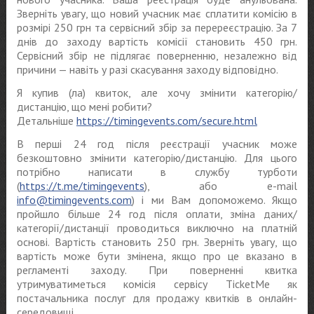
Зверніть увагу, що новий учасник має сплатити комісію в
розмірі 250 грн та сервісний збір за перереєстрацію. За 7
днів до заходу вартість комісії становить 450 грн.
Сервісний збір не підлягає поверненню, незалежно від
причини — навіть у разі скасування заходу відповідно.
Я купив (ла) квиток, але хочу змінити категорію/
дистанцію, що мені робити?
Детальніше
https://timingevents.com/secure.html
В перші 24 год після реєстрації учасник може
безкоштовно змінити категорію/дистанцію. Для цього
потрібно написати в службу турботи
(
https://t.me/timingevents
), або e-mail
info@timingevents.com
) і ми Вам допоможемо. Якщо
пройшло більше 24 год після оплати, зміна даних/
категорії/дистанції проводиться виключно на платній
основі. Вартість становить 250 грн. Зверніть увагу, що
вартість може бути змінена, якщо про це вказано в
регламенті заходу. При поверненні квитка
утримуватиметься комісія сервісу TicketMe як
постачальника послуг для продажу квитків в онлайн-
середовищі.