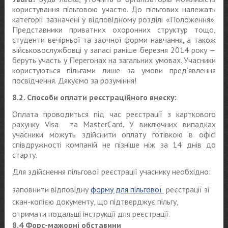
користування пільговою участю. До пільгових належать
категорії зазначені у відповідному розділі «Положення».
Представники приватних охоронних структур тощо,
студенти вечірньої та заочної форми навчання, а також
військовослужбовці у запасі раніше березня 2014 року —
беруть участь у Перегонах на загальних умовах. Учасники
користуються пільгами лише за умови пред’явлення
посвідчення. Дякуємо за розуміння!
8.2. Способи оплати реєстраційного внеску:
Оплата проводиться під час реєстрації з карткового
рахунку Visa та MasterCard. У виключних випадках
учасники можуть здійснити оплату готівкою в офісі
співдружності компаній не пізніше ніж за 14 днів до
старту.
Для здійснення пільгової реєстрації учаснику необхідно:
заповнити відповідну
форму для пільгової
реєстрації зі
скан-копією документу, що підтверджує пільгу,
отримати подальші інструкції для реєстрації.
8.4 Форс-мажорні обставини