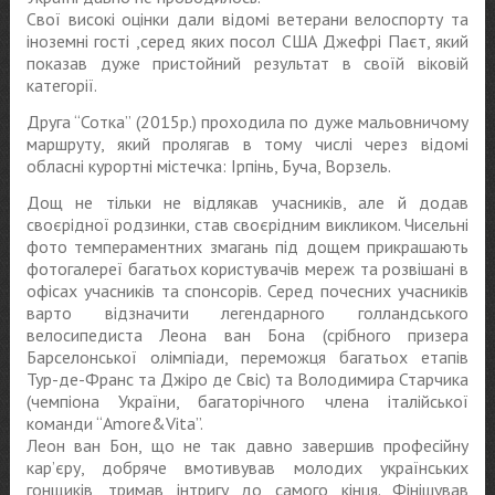
Свої високі оцінки дали відомі ветерани велоспорту та
іноземні гості ,серед яких посол США Джефрі Паєт, який
показав дуже пристойний результат в своїй віковій
категорії.
Друга “Сотка” (2015р.) проходила по дуже мальовничому
маршруту, який пролягав в тому числі через відомі
обласні курортні містечка: Ірпінь, Буча, Ворзель.
Дощ не тільки не відлякав учасників, але й додав
своєрідної родзинки, став своєрідним викликом. Чисельні
фото темпераментних змагань під дощем прикрашають
фотогалереї багатьох користувачів мереж та розвішані в
офісах учасників та спонсорів. Серед почесних учасників
варто відзначити легендарного голландського
велосипедиста Леона ван Бона (срібного призера
Барселонської олімпіади, переможця багатьох етапів
Тур-де-Франс та Джіро де Свіс) та Володимира Старчика
(чемпіона України, багаторічного члена італійської
команди “Amore&Vita”.
Леон ван Бон, що не так давно завершив професійну
кар’єру, добряче вмотивував молодих українських
гонщиків, тримав інтригу до самого кінця. Фінішував