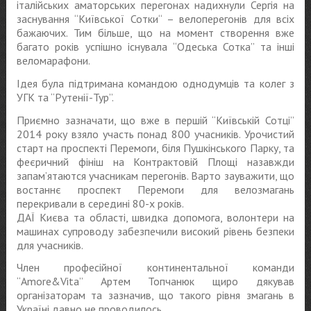
італійських аматорських перегонах надихнули Сергія на
заснування “Київської Сотки“ – велоперегонів для всіх
бажаючих. Тим більше, що на момент створення вже
багато років успішно існувала “Одеська Сотка” та інші
веломарафони.
Ідея була підтримана командою однодумців та колег з
УГК та “Рутенії-Тур”.
Приємно зазначати, що вже в першій “Київській Сотці”
2014 року взяло участь понад 800 учасників. Урочистий
старт на проспекті Перемоги, біля Пушкінського Парку, та
феєричний фініш на Контрактовій Площі назавжди
запам’ятаются учасникам перегонів. Варто зауважити, що
востаннє проспект Перемоги для велозмагань
перекривали в середині 80-х років.
ДАЇ Києва та області, швидка допомога, волонтери на
машинах супроводу забезпечили високий рівень безпеки
для учасників.
Член професійної континентальної команди
“Amore&Vita” Артем Топчанюк щиро дякував
організаторам та зазначив, що такого рівня змагань в
Україні давно не проводилось.