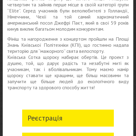
четвертим та зайняв перше місце в своїй категорії групи
“Elite”. Серед учасників були велолюбителі з Голландії,
Німеччини, Чехії та той самий харизматичний
американський посол Джефрі Паєт, який в свої 59 років
кинув виклик багатьом молодим конкурентам.
Фініш та нагородження з концертом пройшли на Площі
Знань Київської Політехніки (КПІ), що гостинно надала
територію для “мажорного” свята велоспорту.
Київська Сотка щороку набирає обертів. Це проект з
душею, той, що дарує радість та незабутні миті як
учасникам, так і вболівальникам. Тому маємо намір
щороку ставати ще кращими, ще більш масовими та
залучити ще більше людей до екологічного виду
транспорту та здорового способу життя!
Реєстрація